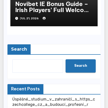
Novibet IE Bonus Guide –
Irish Players’ Full Welcome
Offer Breakdown
JUL 21, 2026
Search
Search
Recent Posts
Úspěšné_studium_v_zahraničí_s_https_c
zechcollege_cz_a_budoucí_profesní_r