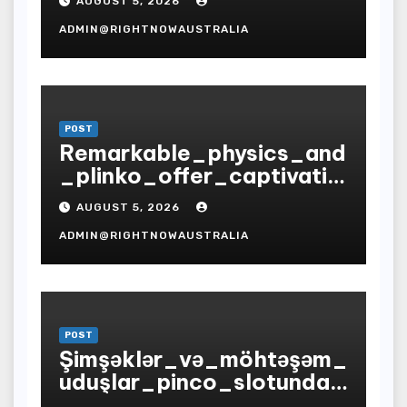
AUGUST 5, 2026
es_gains_assu
ADMIN@RIGHTNOWAUSTRALIA
POST
Remarkable_physics_and
_plinko_offer_captivatin
g_odds_for_prize-
AUGUST 5, 2026
winning_entertain
ADMIN@RIGHTNOWAUSTRALIA
POST
Şimşəklər_və_möhtəşəm_
uduşlar_pinco_slotunda_
sizi_gözləyir_zirvəyə