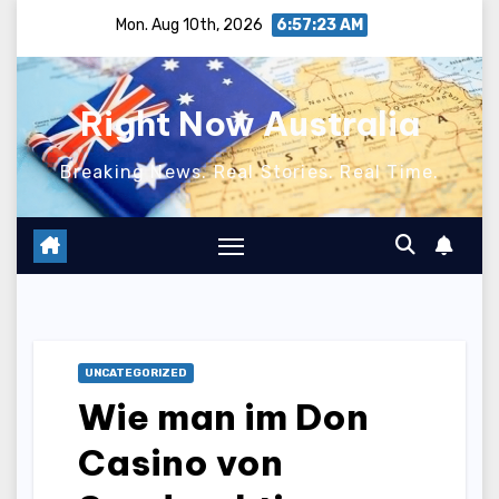
Skip
Mon. Aug 10th, 2026
6:57:24 AM
to
content
Right Now Australia
Breaking News. Real Stories. Real Time.
UNCATEGORIZED
Wie man im Don
Casino von