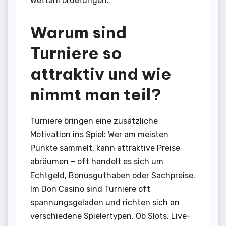
Wettanforderungen.
Warum sind
Turniere so
attraktiv und wie
nimmt man teil?
Turniere bringen eine zusätzliche
Motivation ins Spiel: Wer am meisten
Punkte sammelt, kann attraktive Preise
abräumen – oft handelt es sich um
Echtgeld, Bonusguthaben oder Sachpreise.
Im Don Casino sind Turniere oft
spannungsgeladen und richten sich an
verschiedene Spielertypen. Ob Slots, Live-