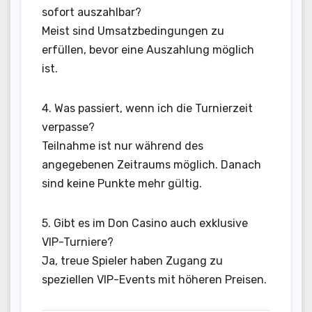
sofort auszahlbar?
Meist sind Umsatzbedingungen zu
erfüllen, bevor eine Auszahlung möglich
ist.
4. Was passiert, wenn ich die Turnierzeit
verpasse?
Teilnahme ist nur während des
angegebenen Zeitraums möglich. Danach
sind keine Punkte mehr gültig.
5. Gibt es im Don Casino auch exklusive
VIP-Turniere?
Ja, treue Spieler haben Zugang zu
speziellen VIP-Events mit höheren Preisen.