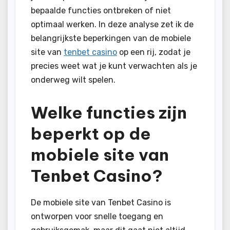
bepaalde functies ontbreken of niet
optimaal werken. In deze analyse zet ik de
belangrijkste beperkingen van de mobiele
site van
tenbet casino
op een rij, zodat je
precies weet wat je kunt verwachten als je
onderweg wilt spelen.
Welke functies zijn
beperkt op de
mobiele site van
Tenbet Casino?
De mobiele site van Tenbet Casino is
ontworpen voor snelle toegang en