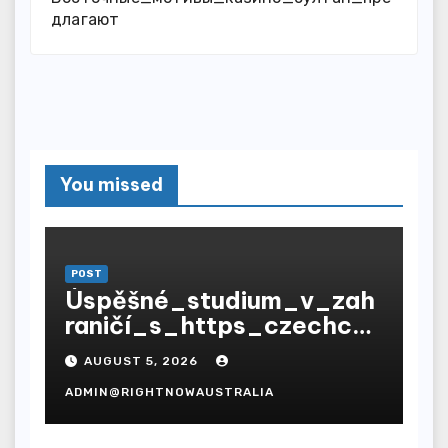
длагают
You missed
POST
Úspěšné_studium_v_zah
raničí_s_https_czechcoll
ege_cz_a_budoucí_prof
AUGUST 5, 2026
esní_r
ADMIN@RIGHTNOWAUSTRALIA