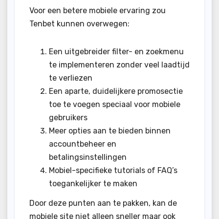
Voor een betere mobiele ervaring zou
Tenbet kunnen overwegen:
Een uitgebreider filter- en zoekmenu
te implementeren zonder veel laadtijd
te verliezen
Een aparte, duidelijkere promosectie
toe te voegen speciaal voor mobiele
gebruikers
Meer opties aan te bieden binnen
accountbeheer en
betalingsinstellingen
Mobiel-specifieke tutorials of FAQ’s
toegankelijker te maken
Door deze punten aan te pakken, kan de
mobiele site niet alleen sneller maar ook