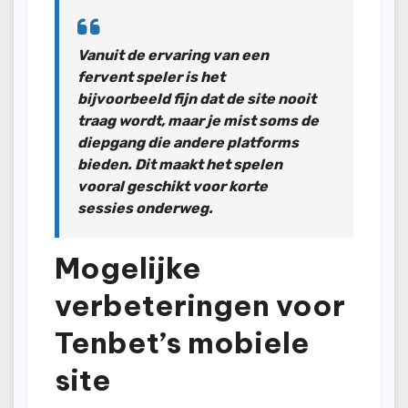
Vanuit de ervaring van een
fervent speler is het
bijvoorbeeld fijn dat de site nooit
traag wordt, maar je mist soms de
diepgang die andere platforms
bieden. Dit maakt het spelen
vooral geschikt voor korte
sessies onderweg.
Mogelijke
verbeteringen voor
Tenbet’s mobiele
site