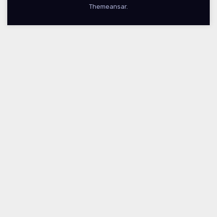
Themeansar
.