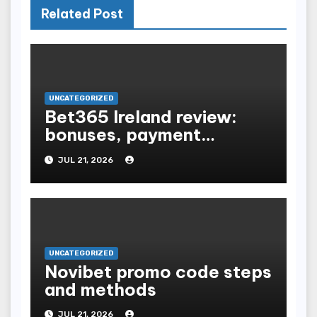
Related Post
UNCATEGORIZED
Bet365 Ireland review:
bonuses, payment
methods, mobile app &
JUL 21, 2026
security
UNCATEGORIZED
Novibet promo code steps
and methods
JUL 21, 2026