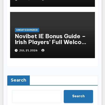
UNCATEGORIZED
Novibet IE Bonus Guide –
Irish Players’ Full Welcome
Offer Breakdown
JUL 21, 2026
Search
Search