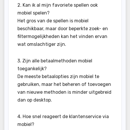
2. Kan ik al mijn favoriete spellen ook
mobiel spelen?
Het gros van de spellen is mobiel
beschikbaar, maar door beperkte zoek- en
filtermogelijkheden kan het vinden ervan
wat omslachtiger zijn.
3. Zijn alle betaalmethoden mobiel
toegankelijk?
De meeste betaalopties zijn mobiel te
gebruiken, maar het beheren of toevoegen
van nieuwe methoden is minder uitgebreid
dan op desktop.
4. Hoe snel reageert de klantenservice via
mobiel?