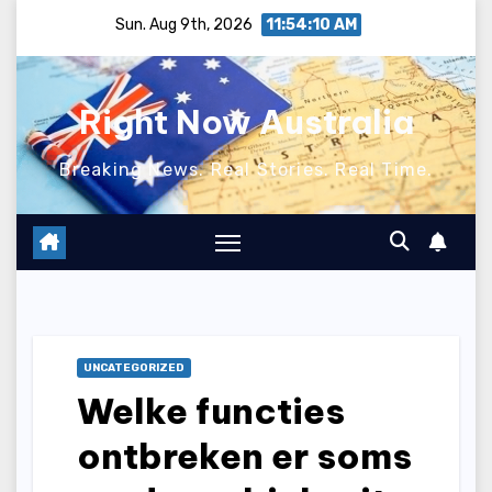
Skip
Sun. Aug 9th, 2026
11:54:11 AM
to
content
Right Now Australia
Breaking News. Real Stories. Real Time.
UNCATEGORIZED
Welke functies
ontbreken er soms