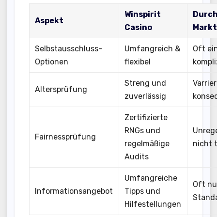
Winspirit
Durch
Aspekt
Casino
Mark
Selbstausschluss-
Umfangreich &
Oft ei
Optionen
flexibel
kompli
Streng und
Varrie
Altersprüfung
zuverlässig
konse
Zertifizierte
RNGs und
Unrege
Fairnessprüfung
regelmäßige
nicht 
Audits
Umfangreiche
Oft nu
Informationsangebot
Tipps und
Stand
Hilfestellungen