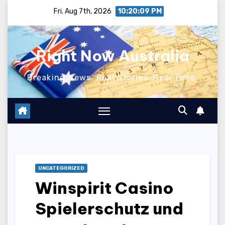
Skip
Fri. Aug 7th, 2026
10:20:10 PM
to
content
Right Now Australia
Breaking News. Real Stories. Real Time.
UNCATEGORIZED
Winspirit Casino
Spielerschutz und