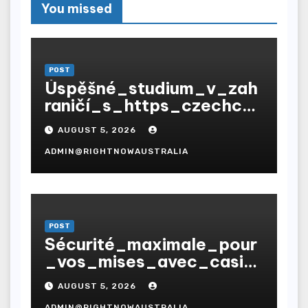
You missed
POST
Úspěšné_studium_v_zah
raničí_s_https_czechcoll
ege_cz_a_budoucí_prof
AUGUST 5, 2026
esní_r
ADMIN@RIGHTNOWAUSTRALIA
POST
Sécurité_maximale_pour
_vos_mises_avec_casin
o_en_ligne_fiable_et_d
AUGUST 5, 2026
es_gains_assu
ADMIN@RIGHTNOWAUSTRALIA