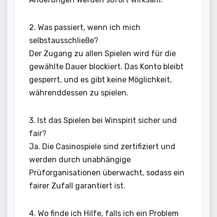
2. Was passiert, wenn ich mich
selbstausschließe?
Der Zugang zu allen Spielen wird für die
gewählte Dauer blockiert. Das Konto bleibt
gesperrt, und es gibt keine Möglichkeit,
währenddessen zu spielen.
3. Ist das Spielen bei Winspirit sicher und
fair?
Ja. Die Casinospiele sind zertifiziert und
werden durch unabhängige
Prüforganisationen überwacht, sodass ein
fairer Zufall garantiert ist.
4. Wo finde ich Hilfe, falls ich ein Problem