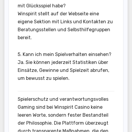
mit Glücksspiel habe?
Winspirit stellt auf der Webseite eine
eigene Sektion mit Links und Kontakten zu
Beratungsstellen und Selbsthilfegruppen
bereit.
5. Kann ich mein Spielverhalten einsehen?
Ja. Sie können jederzeit Statistiken über
Einsätze, Gewinne und Spielzeit abrufen,
um bewusst zu spielen.
Spielerschutz und verantwortungsvolles
Gaming sind bei Winspirit Casino keine
leeren Worte, sondern fester Bestandteil
der Philosophie. Die Plattform überzeugt
durch transparente Maßnahmen, die den