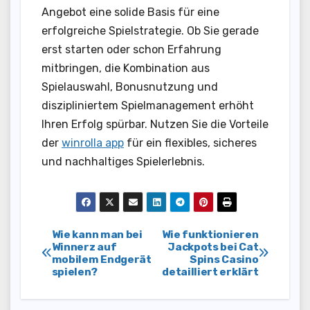
Angebot eine solide Basis für eine
erfolgreiche Spielstrategie. Ob Sie gerade
erst starten oder schon Erfahrung
mitbringen, die Kombination aus
Spielauswahl, Bonusnutzung und
diszipliniertem Spielmanagement erhöht
Ihren Erfolg spürbar. Nutzen Sie die Vorteile
der
winrolla app
für ein flexibles, sicheres
und nachhaltiges Spielerlebnis.
Post
Wie kann man bei
Wie funktionieren
Winnerz auf
Jackpots bei Cat
mobilem Endgerät
Spins Casino
navigation
spielen?
detailliert erklärt