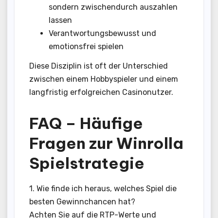
sondern zwischendurch auszahlen
lassen
Verantwortungsbewusst und
emotionsfrei spielen
Diese Disziplin ist oft der Unterschied
zwischen einem Hobbyspieler und einem
langfristig erfolgreichen Casinonutzer.
FAQ – Häufige
Fragen zur Winrolla
Spielstrategie
1. Wie finde ich heraus, welches Spiel die
besten Gewinnchancen hat?
Achten Sie auf die RTP-Werte und