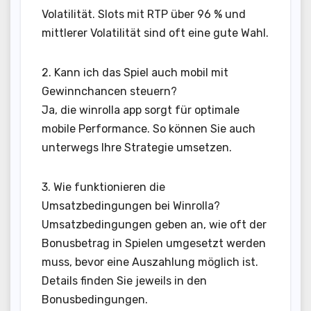
Volatilität. Slots mit RTP über 96 % und
mittlerer Volatilität sind oft eine gute Wahl.
2. Kann ich das Spiel auch mobil mit
Gewinnchancen steuern?
Ja, die winrolla app sorgt für optimale
mobile Performance. So können Sie auch
unterwegs Ihre Strategie umsetzen.
3. Wie funktionieren die
Umsatzbedingungen bei Winrolla?
Umsatzbedingungen geben an, wie oft der
Bonusbetrag in Spielen umgesetzt werden
muss, bevor eine Auszahlung möglich ist.
Details finden Sie jeweils in den
Bonusbedingungen.