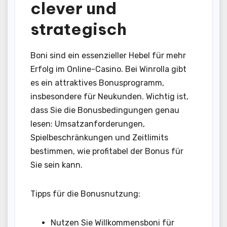
clever und
strategisch
Boni sind ein essenzieller Hebel für mehr
Erfolg im Online-Casino. Bei Winrolla gibt
es ein attraktives Bonusprogramm,
insbesondere für Neukunden. Wichtig ist,
dass Sie die Bonusbedingungen genau
lesen: Umsatzanforderungen,
Spielbeschränkungen und Zeitlimits
bestimmen, wie profitabel der Bonus für
Sie sein kann.
Tipps für die Bonusnutzung:
Nutzen Sie Willkommensboni für