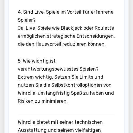
4. Sind Live-Spiele im Vorteil für erfahrene
Spieler?
Ja, Live-Spiele wie Blackjack oder Roulette
ermöglichen strategische Entscheidungen,
die den Hausvorteil reduzieren können.
5. Wie wichtig ist
verantwortungsbewusstes Spielen?
Extrem wichtig. Setzen Sie Limits und
nutzen Sie die Selbstkontrolloptionen von
Winrolla, um langfristig Spaß zu haben und
Risiken zu minimieren.
Winrolla bietet mit seiner technischen
Ausstattung und seinem vielfältigen