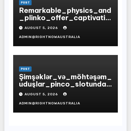
POST
Remarkable_physics_and
_plinko_offer_captivatin
g_odds_for_prize-
AUGUST 5, 2026
winning_entertain
ADMIN@RIGHTNOWAUSTRALIA
POST
Şimşəklər_və_möhtəşəm_
uduşlar_pinco_slotunda_
sizi_gözləyir_zirvəyə
AUGUST 5, 2026
ADMIN@RIGHTNOWAUSTRALIA