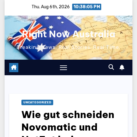
Skip
Thu. Aug 6th, 2026
10:38:05 PM
to
content
Right Now Australia
Breaking News. Real Stories. Real Time.
UNCATEGORIZED
Wie gut schneiden
Novomatic und