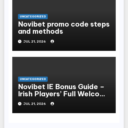
UNCATEGORIZED
Novibet promo code steps
and methods
JUL 21, 2026
UNCATEGORIZED
Novibet IE Bonus Guide –
Irish Players’ Full Welcome
Offer Breakdown
JUL 21, 2026