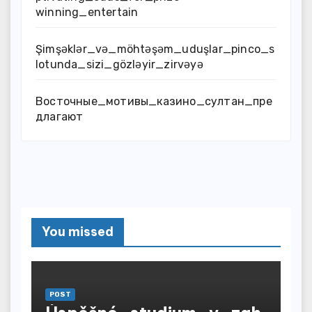
winning_entertain
Şimşəklər_və_möhtəşəm_uduşlar_pinco_s
lotunda_sizi_gözləyir_zirvəyə
Восточные_мотивы_казино_султан_пре
длагают
You missed
POST