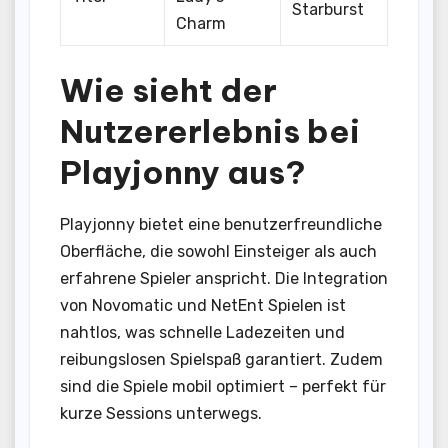
Starburst
Charm
Wie sieht der
Nutzererlebnis bei
Playjonny aus?
Playjonny bietet eine benutzerfreundliche
Oberfläche, die sowohl Einsteiger als auch
erfahrene Spieler anspricht. Die Integration
von Novomatic und NetEnt Spielen ist
nahtlos, was schnelle Ladezeiten und
reibungslosen Spielspaß garantiert. Zudem
sind die Spiele mobil optimiert – perfekt für
kurze Sessions unterwegs.