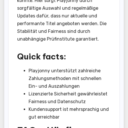
könnte. Hier sorgt Playjonny durch
sorgfältige Auswahl und regelmäßige
Updates dafür, dass nur aktuelle und
performante Titel angeboten werden. Die
Stabilität und Fairness sind durch
unabhängige Prüfinstitute garantiert.
Quick facts:
Playjonny unterstützt zahlreiche
Zahlungsmethoden mit schnellen
Ein- und Auszahlungen
Lizenzierte Sicherheit gewährleistet
Fairness und Datenschutz
Kundensupport ist mehrsprachig und
gut erreichbar