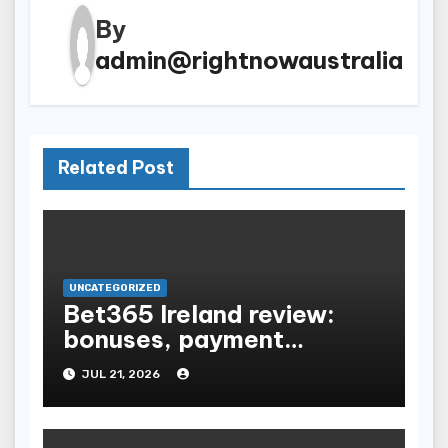
By
admin@rightnowaustralia
Related Post
UNCATEGORIZED
Bet365 Ireland review:
bonuses, payment
methods, mobile app &
JUL 21, 2026
security