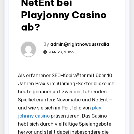
NetEnt bei
Playjonny Casino
ab?
By
admin@rightnowaustralia
JAN 23, 2026
Als erfahrener SEO-KopiraŸter mit über 10
Jahren Praxis im iGaming-Sektor blicke ich
heute genauer auf zwei der führenden
Spiellieferanten: Novomatic und NetEnt –
und wie sie sich im Portfolio von
play
johnny casino
präsentieren. Das Casino
hebt sich durch vielfältige Spielangebote
hervor und stellt dabei insbesondere die