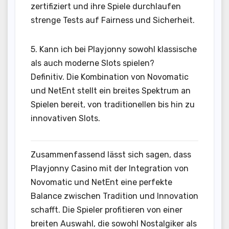
zertifiziert und ihre Spiele durchlaufen
strenge Tests auf Fairness und Sicherheit.
5. Kann ich bei Playjonny sowohl klassische
als auch moderne Slots spielen?
Definitiv. Die Kombination von Novomatic
und NetEnt stellt ein breites Spektrum an
Spielen bereit, von traditionellen bis hin zu
innovativen Slots.
Zusammenfassend lässt sich sagen, dass
Playjonny Casino mit der Integration von
Novomatic und NetEnt eine perfekte
Balance zwischen Tradition und Innovation
schafft. Die Spieler profitieren von einer
breiten Auswahl, die sowohl Nostalgiker als