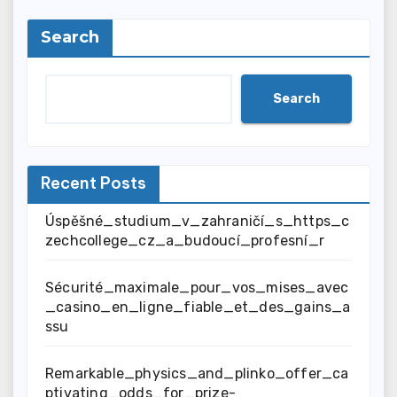
Search
Search
Recent Posts
Úspěšné_studium_v_zahraničí_s_https_c
zechcollege_cz_a_budoucí_profesní_r
Sécurité_maximale_pour_vos_mises_avec
_casino_en_ligne_fiable_et_des_gains_a
ssu
Remarkable_physics_and_plinko_offer_ca
ptivating_odds_for_prize-