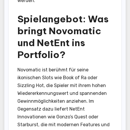
werden.
Spielangebot: Was
bringt Novomatic
und NetEnt ins
Portfolio?
Novomatic ist berühmt für seine
ikonischen Slots wie Book of Ra oder
Sizzling Hot, die Spieler mit ihrem hohen
Wiedererkennungswert und spannenden
Gewinnmöglichkeiten anziehen. Im
Gegensatz dazu liefert NetEnt
Innovationen wie Gonzo’s Quest oder
Starburst, die mit modernen Features und