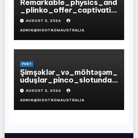
Remarkable_physics_and
_plinko_offer_captivatin
g_odds_for_prize-
AUGUST 5, 2026
winning_entertain
ADMIN@RIGHTNOWAUSTRALIA
POST
Şimşəklər_və_möhtəşəm_
uduşlar_pinco_slotunda_
sizi_gözləyir_zirvəyə
AUGUST 5, 2026
ADMIN@RIGHTNOWAUSTRALIA