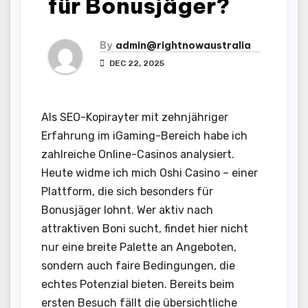
für Bonusjäger?
By
admin@rightnowaustralia
DEC 22, 2025
Als SEO-Kopira­yter mit zehnjähriger
Erfahrung im iGaming-Bereich habe ich
zahlreiche Online-Casinos analysiert.
Heute widme ich mich Oshi Casino – einer
Plattform, die sich besonders für
Bonusjäger lohnt. Wer aktiv nach
attraktiven Boni sucht, findet hier nicht
nur eine breite Palette an Angeboten,
sondern auch faire Bedingungen, die
echtes Potenzial bieten. Bereits beim
ersten Besuch fällt die übersichtliche