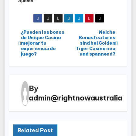
Spieler.
Post
¿Pueden los bonos
Welche
de Unique Casino
Bonusfeatures
mejorar tu
sind bei Golden
navigation
experiencia de
Tiger Casino neu
juego?
und spannend?
By
admin@rightnowaustralia
Related Post