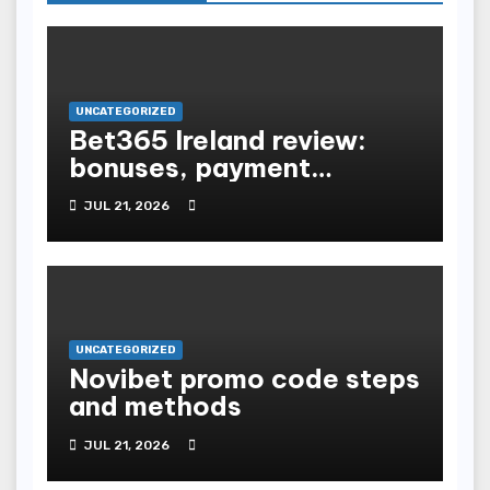
UNCATEGORIZED
Bet365 Ireland review:
bonuses, payment
methods, mobile app &
JUL 21, 2026
security
UNCATEGORIZED
Novibet promo code steps
and methods
JUL 21, 2026