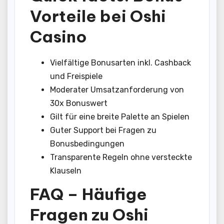
Vorteile bei Oshi
Casino
Vielfältige Bonusarten inkl. Cashback
und Freispiele
Moderater Umsatzanforderung von
30x Bonuswert
Gilt für eine breite Palette an Spielen
Guter Support bei Fragen zu
Bonusbedingungen
Transparente Regeln ohne versteckte
Klauseln
FAQ – Häufige
Fragen zu Oshi