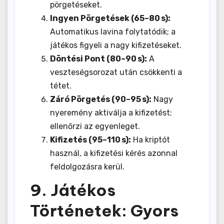
pörgetéseket.
Ingyen Pörgetések (65–80 s):
Automatikus lavina folytatódik; a
játékos figyeli a nagy kifizetéseket.
Döntési Pont (80–90 s):
A
veszteségsorozat után csökkenti a
tétet.
Záró Pörgetés (90–95 s):
Nagy
nyeremény aktiválja a kifizetést;
ellenőrzi az egyenleget.
Kifizetés (95–110 s):
Ha kriptót
használ, a kifizetési kérés azonnal
feldolgozásra kerül.
9. Játékos
Történetek: Gyors