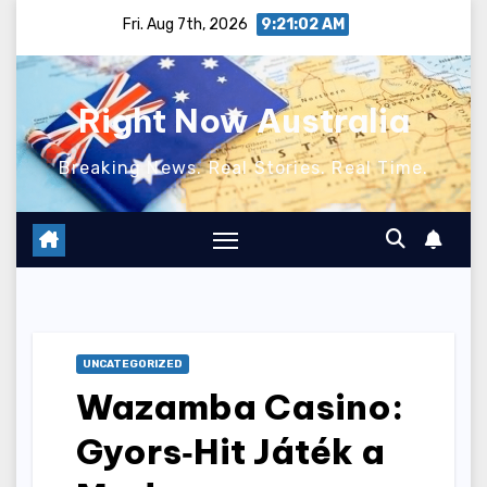
Skip
Fri. Aug 7th, 2026
9:21:03 AM
to
content
Right Now Australia
Breaking News. Real Stories. Real Time.
UNCATEGORIZED
Wazamba Casino:
Gyors‑Hit Játék a