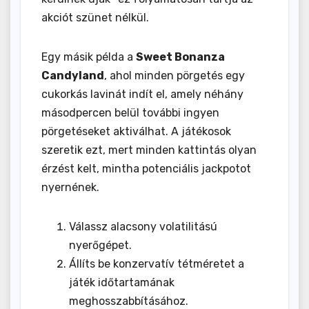
akciót szünet nélkül.
Egy másik példa a
Sweet Bonanza
Candyland
, ahol minden pörgetés egy
cukorkás lavinát indít el, amely néhány
másodpercen belül további ingyen
pörgetéseket aktiválhat. A játékosok
szeretik ezt, mert minden kattintás olyan
érzést kelt, mintha potenciális jackpotot
nyernének.
Válassz alacsony volatilitású
nyerőgépet.
Állíts be konzervatív tétméretet a
játék időtartamának
meghosszabbításához.