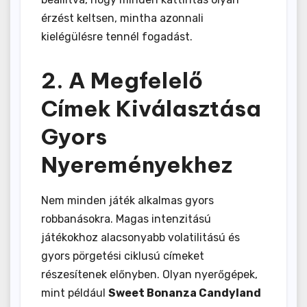
érzést keltsen, mintha azonnali
kielégülésre tennél fogadást.
2. A Megfelelő
Címek Kiválasztása
Gyors
Nyereményekhez
Nem minden játék alkalmas gyors
robbanásokra. Magas intenzitású
játékokhoz alacsonyabb volatilitású és
gyors pörgetési ciklusú címeket
részesítenek előnyben. Olyan nyerőgépek,
mint például
Sweet Bonanza Candyland