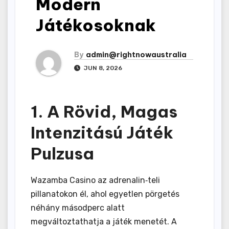
Modern
Játékosoknak
By
admin@rightnowaustralia
JUN 8, 2026
1. A Rövid, Magas
Intenzitású Játék
Pulzusa
Wazamba Casino az adrenalin‑teli
pillanatokon él, ahol egyetlen pörgetés
néhány másodperc alatt
megváltoztathatja a játék menetét. A