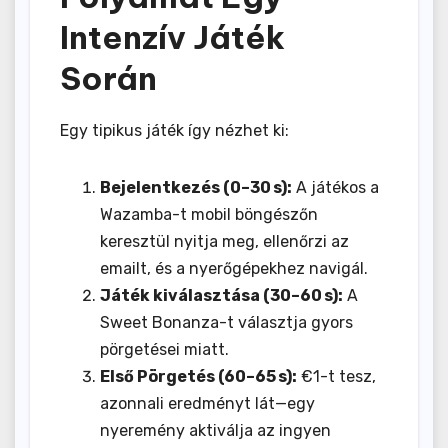
Intenzív Játék
Során
Egy tipikus játék így nézhet ki:
Bejelentkezés (0–30 s):
A játékos a
Wazamba-t mobil böngészőn
keresztül nyitja meg, ellenőrzi az
emailt, és a nyerőgépekhez navigál.
Játék kiválasztása (30–60 s):
A
Sweet Bonanza-t választja gyors
pörgetései miatt.
Első Pörgetés (60–65 s):
€1-t tesz,
azonnali eredményt lát—egy
nyeremény aktiválja az ingyen