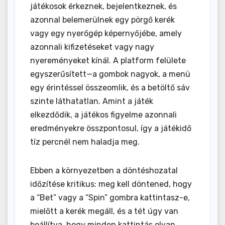
játékosok érkeznek, bejelentkeznek, és
azonnal belemerülnek egy pörgő kerék
vagy egy nyerőgép képernyőjébe, amely
azonnali kifizetéseket vagy nagy
nyereményeket kínál. A platform felülete
egyszerűsített—a gombok nagyok, a menü
egy érintéssel összeomlik, és a betöltő sáv
szinte láthatatlan. Amint a játék
elkezdődik, a játékos figyelme azonnali
eredményekre összpontosul, így a játékidő
tíz percnél nem haladja meg.
Ebben a környezetben a döntéshozatal
időzítése kritikus: meg kell döntened, hogy
a “Bet” vagy a “Spin” gombra kattintasz-e,
mielőtt a kerék megáll, és a tét úgy van
beállítva, hogy minden kattintás olyan