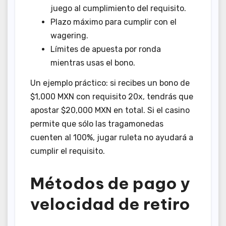
juego al cumplimiento del requisito.
Plazo máximo para cumplir con el
wagering.
Límites de apuesta por ronda
mientras usas el bono.
Un ejemplo práctico: si recibes un bono de
$1,000 MXN con requisito 20x, tendrás que
apostar $20,000 MXN en total. Si el casino
permite que sólo las tragamonedas
cuenten al 100%, jugar ruleta no ayudará a
cumplir el requisito.
Métodos de pago y
velocidad de retiro