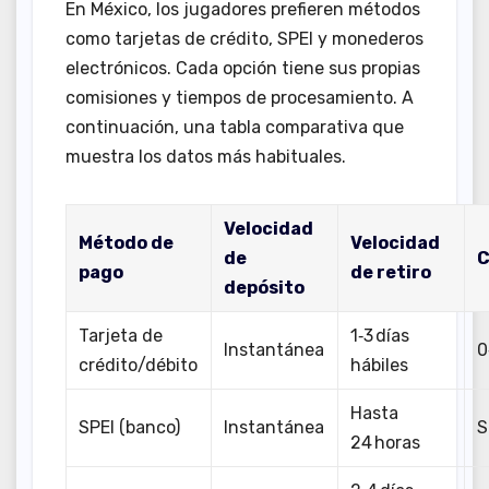
En México, los jugadores prefieren métodos
como tarjetas de crédito, SPEI y monederos
electrónicos. Cada opción tiene sus propias
comisiones y tiempos de procesamiento. A
continuación, una tabla comparativa que
muestra los datos más habituales.
Velocidad
Método de
Velocidad
de
C
pago
de retiro
depósito
Tarjeta de
1‑3 días
Instantánea
0
crédito/débito
hábiles
Hasta
SPEI (banco)
Instantánea
S
24 horas