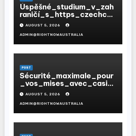
Úspěšné_studium_v_zah
raničí_s_https_czechcoll
ege_cz_a_budoucí_prof
AUGUST 5, 2026
esní_r
ADMIN@RIGHTNOWAUSTRALIA
POST
Sécurité_maximale_pour
_vos_mises_avec_casin
o_en_ligne_fiable_et_d
AUGUST 5, 2026
es_gains_assu
ADMIN@RIGHTNOWAUSTRALIA