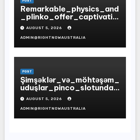
POST
Remarkable_physics_and
_plinko_offer_captivatin
g_odds_for_prize-
AUGUST 5, 2026
winning_entertain
ADMIN@RIGHTNOWAUSTRALIA
POST
Şimşəklər_və_möhtəşəm_
uduşlar_pinco_slotunda_
sizi_gözləyir_zirvəyə
AUGUST 5, 2026
ADMIN@RIGHTNOWAUSTRALIA