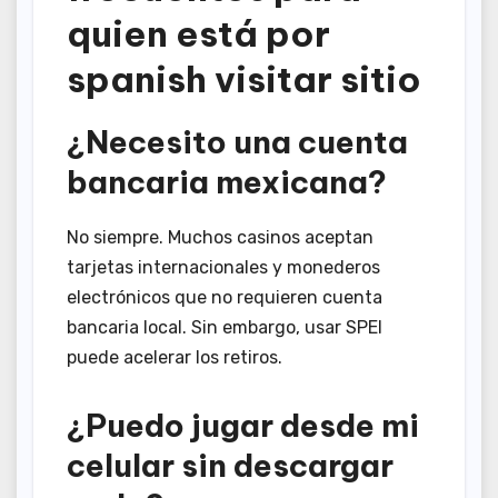
quien está por
spanish visitar sitio
¿Necesito una cuenta
bancaria mexicana?
No siempre. Muchos casinos aceptan
tarjetas internacionales y monederos
electrónicos que no requieren cuenta
bancaria local. Sin embargo, usar SPEI
puede acelerar los retiros.
¿Puedo jugar desde mi
celular sin descargar