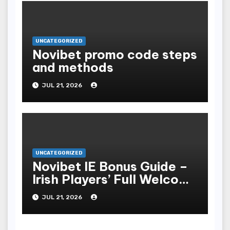
UNCATEGORIZED
Novibet promo code steps
and methods
JUL 21, 2026
UNCATEGORIZED
Novibet IE Bonus Guide –
Irish Players’ Full Welcome
Offer Breakdown
JUL 21, 2026