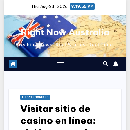
Skip
Thu. Aug 6th, 2026
9:19:56 PM
to
content
Right Now Australia
Breaking News. Real Stories. Real Time.
UNCATEGORIZED
Visitar sitio de
casino en línea: