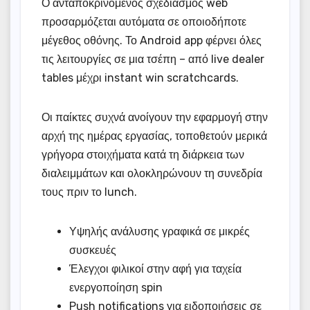
Ο ανταποκρινόμενος σχεδιασμός web
προσαρμόζεται αυτόματα σε οποιοδήποτε
μέγεθος οθόνης. Το Android app φέρνει όλες
τις λειτουργίες σε μια τσέπη – από live dealer
tables μέχρι instant win scratchcards.
Οι παίκτες συχνά ανοίγουν την εφαρμογή στην
αρχή της ημέρας εργασίας, τοποθετούν μερικά
γρήγορα στοιχήματα κατά τη διάρκεια των
διαλειμμάτων και ολοκληρώνουν τη συνεδρία
τους πριν το lunch.
Υψηλής ανάλυσης γραφικά σε μικρές
συσκευές
Έλεγχοι φιλικοί στην αφή για ταχεία
ενεργοποίηση spin
Push notifications για ειδοποιήσεις σε