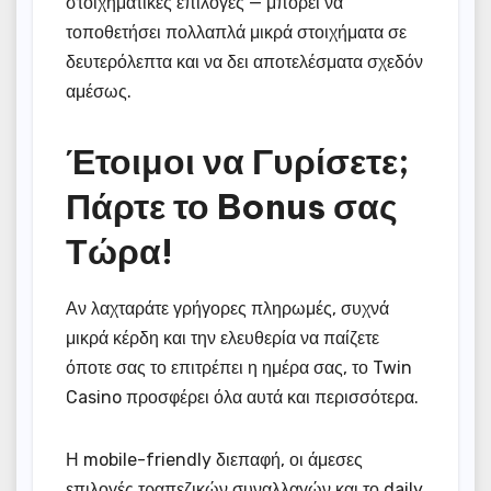
στοιχηματικές επιλογές — μπορεί να
τοποθετήσει πολλαπλά μικρά στοιχήματα σε
δευτερόλεπτα και να δει αποτελέσματα σχεδόν
αμέσως.
Έτοιμοι να Γυρίσετε;
Πάρτε το Bonus σας
Τώρα!
Αν λαχταράτε γρήγορες πληρωμές, συχνά
μικρά κέρδη και την ελευθερία να παίζετε
όποτε σας το επιτρέπει η ημέρα σας, το Twin
Casino προσφέρει όλα αυτά και περισσότερα.
Η mobile-friendly διεπαφή, οι άμεσες
επιλογές τραπεζικών συναλλαγών και το daily