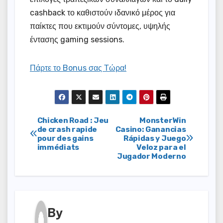
cashback το καθιστούν ιδανικό μέρος για
παίκτες που εκτιμούν σύντομες, υψηλής
έντασης gaming sessions.
Πάρτε το Bonus σας Τώρα!
Post
Chicken Road : Jeu
MonsterWin
de crash rapide
Casino: Ganancias
pour des gains
Rápidas y Juego
navigation
immédiats
Veloz para el
Jugador Moderno
By