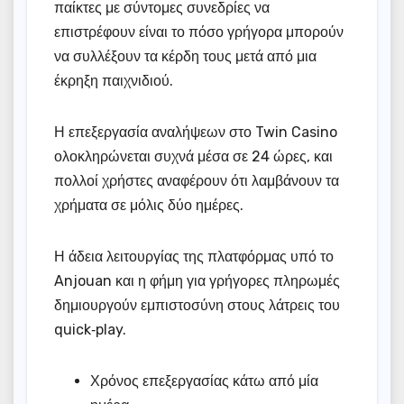
παίκτες με σύντομες συνεδρίες να
επιστρέφουν είναι το πόσο γρήγορα μπορούν
να συλλέξουν τα κέρδη τους μετά από μια
έκρηξη παιχνιδιού.
Η επεξεργασία αναλήψεων στο Twin Casino
ολοκληρώνεται συχνά μέσα σε 24 ώρες, και
πολλοί χρήστες αναφέρουν ότι λαμβάνουν τα
χρήματα σε μόλις δύο ημέρες.
Η άδεια λειτουργίας της πλατφόρμας υπό το
Anjouan και η φήμη για γρήγορες πληρωμές
δημιουργούν εμπιστοσύνη στους λάτρεις του
quick‑play.
Χρόνος επεξεργασίας κάτω από μία