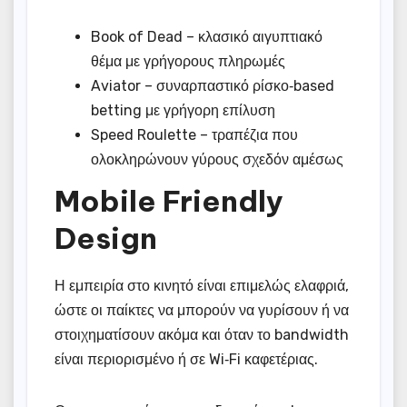
Book of Dead – κλασικό αιγυπτιακό
θέμα με γρήγορους πληρωμές
Aviator – συναρπαστικό ρίσκο‑based
betting με γρήγορη επίλυση
Speed Roulette – τραπέζια που
ολοκληρώνουν γύρους σχεδόν αμέσως
Mobile Friendly
Design
Η εμπειρία στο κινητό είναι επιμελώς ελαφριά,
ώστε οι παίκτες να μπορούν να γυρίσουν ή να
στοιχηματίσουν ακόμα και όταν το bandwidth
είναι περιορισμένο ή σε Wi‑Fi καφετέριας.