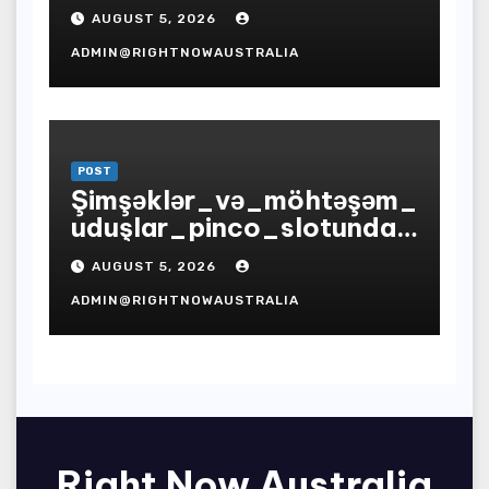
g_odds_for_prize-
AUGUST 5, 2026
winning_entertain
ADMIN@RIGHTNOWAUSTRALIA
POST
Şimşəklər_və_möhtəşəm_
uduşlar_pinco_slotunda_
sizi_gözləyir_zirvəyə
AUGUST 5, 2026
ADMIN@RIGHTNOWAUSTRALIA
Right Now Australia