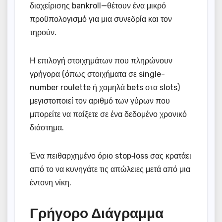
διαχείρισης bankroll—θέτουν ένα μικρό
προϋπολογισμό για μια συνεδρία και τον
τηρούν.
Η επιλογή στοιχημάτων που πληρώνουν
γρήγορα (όπως στοιχήματα σε single-
number roulette ή χαμηλά bets στα slots)
μεγιστοποιεί τον αριθμό των γύρων που
μπορείτε να παίξετε σε ένα δεδομένο χρονικό
διάστημα.
Ένα πειθαρχημένο όριο stop‑loss σας κρατάει
από το να κυνηγάτε τις απώλειες μετά από μια
έντονη νίκη.
Γρήγορο Διάγραμμα