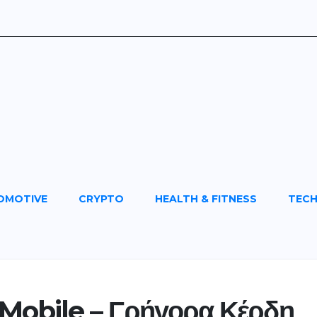
OMOTIVE
CRYPTO
HEALTH & FITNESS
TEC
Mobile – Γρήγορα Κέρδη