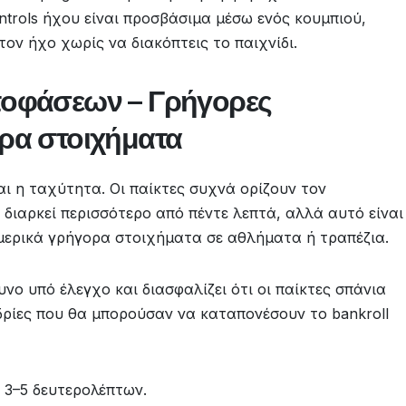
 controls ήχου είναι προσβάσιμα μέσω ενός κουμπιού,
τον ήχο χωρίς να διακόπτεις το παιχνίδι.
ποφάσεων – Γρήγορες
ρα στοιχήματα
αι η ταχύτητα. Οι παίκτες συχνά ορίζουν τον
εν διαρκεί περισσότερο από πέντε λεπτά, αλλά αυτό είναι
 μερικά γρήγορα στοιχήματα σε αθλήματα ή τραπέζια.
νο υπό έλεγχο και διασφαλίζει ότι οι παίκτες σπάνια
ρίες που θα μπορούσαν να καταπονέσουν το bankroll
 3–5 δευτερολέπτων.