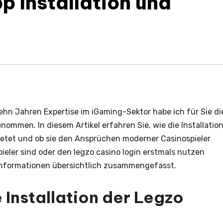
p Installation und
ehn Jahren Expertise im iGaming-Sektor habe ich für Sie di
ommen. In diesem Artikel erfahren Sie, wie die Installatio
bietet und ob sie den Ansprüchen moderner Casinospieler
Spieler sind oder den legzo casino login erstmals nutzen
n Informationen übersichtlich zusammengefasst.
 Installation der Legzo