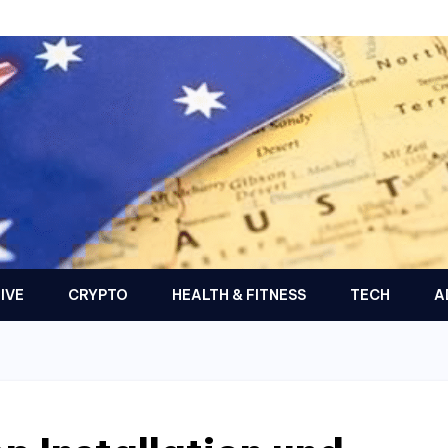
IVE
CRYPTO
HEALTH & FITNESS
TECH
A