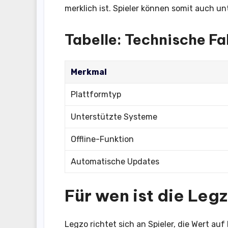
merklich ist. Spieler können somit auch un
Tabelle: Technische F
Merkmal
Plattformtyp
Unterstützte Systeme
Offline-Funktion
Automatische Updates
Für wen ist die Le
Legzo richtet sich an Spieler, die Wert auf