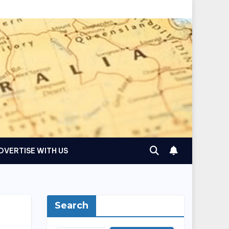
DVERTISE WITH US
Search