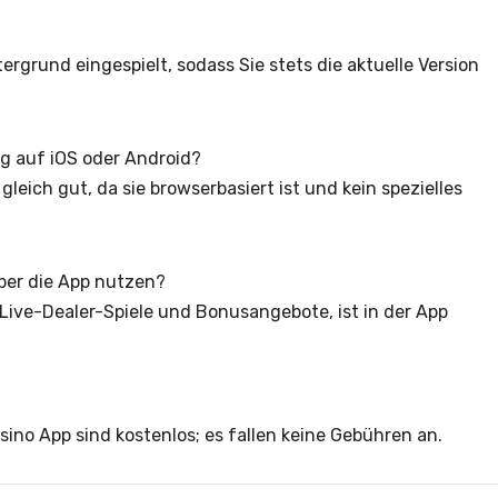
rgrund eingespielt, sodass Sie stets die aktuelle Version
ng auf iOS oder Android?
leich gut, da sie browserbasiert ist und kein spezielles
über die App nutzen?
Live-Dealer-Spiele und Bonusangebote, ist in der App
sino App sind kostenlos; es fallen keine Gebühren an.