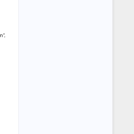
p
n“,