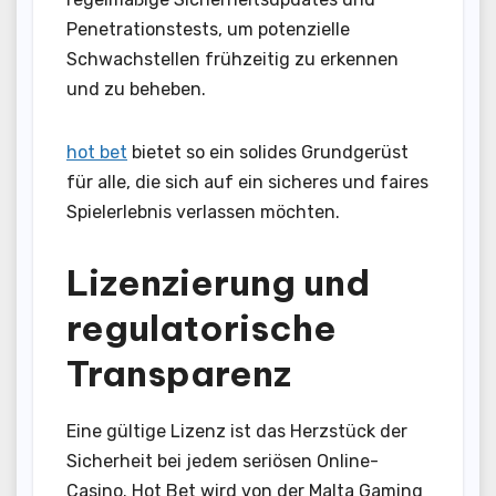
Penetrationstests, um potenzielle
Schwachstellen frühzeitig zu erkennen
und zu beheben.
hot bet
bietet so ein solides Grundgerüst
für alle, die sich auf ein sicheres und faires
Spielerlebnis verlassen möchten.
Lizenzierung und
regulatorische
Transparenz
Eine gültige Lizenz ist das Herzstück der
Sicherheit bei jedem seriösen Online-
Casino. Hot Bet wird von der Malta Gaming