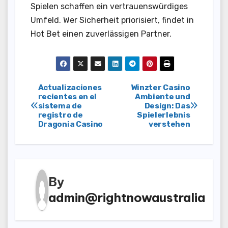
Spielen schaffen ein vertrauenswürdiges
Umfeld. Wer Sicherheit priorisiert, findet in
Hot Bet einen zuverlässigen Partner.
Post
Actualizaciones
Winzter Casino
recientes en el
Ambiente und
sistema de
Design: Das
navigation
registro de
Spielerlebnis
Dragonia Casino
verstehen
By
admin@rightnowaustralia