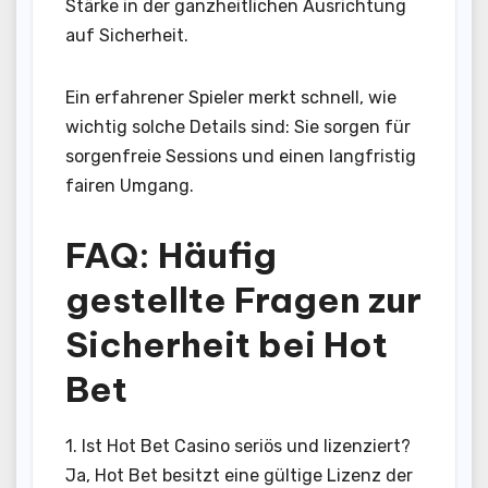
Stärke in der ganzheitlichen Ausrichtung
auf Sicherheit.
Ein erfahrener Spieler merkt schnell, wie
wichtig solche Details sind: Sie sorgen für
sorgenfreie Sessions und einen langfristig
fairen Umgang.
FAQ: Häufig
gestellte Fragen zur
Sicherheit bei Hot
Bet
1. Ist Hot Bet Casino seriös und lizenziert?
Ja, Hot Bet besitzt eine gültige Lizenz der