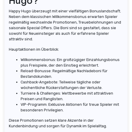
Hugo?
Happy Hugo überzeugt mit einer vielfältigen Bonuslandschaft.
Neben dem klassischen Willkommensbonus erwarten Spieler
regelmäßig wechselnde Promotionen, Treuebelohnungen und
saisonale Special Offers. Die Boni sind so gestaltet, dass sie
sowohl für Neueinsteiger als auch für erfahrene Spieler
attraktiv sind.
Hauptaktionen im Überblick:
Willkommensbonus: Ein großzügiger Einzahlungsbonus
plus Freispiele, der den Einstieg erleichtert.
Reload-Bonusse: Regelmäßige Nachladeboni für
Bestandskunden.
Cashback-Angebote: Teilweise tägliche oder
wöchentliche Rückerstattungen der Verluste.
Turniere & Challenges: Wettbewerbe mit attraktiven
Preisen und Ranglisten.
VIP-Programm: Exklusive Aktionen für treue Spieler mit
besonderen Privilegien.
Diese Promotionen setzen klare Akzente in der
Kundenbindung und sorgen für Dynamik im Spielalltag.