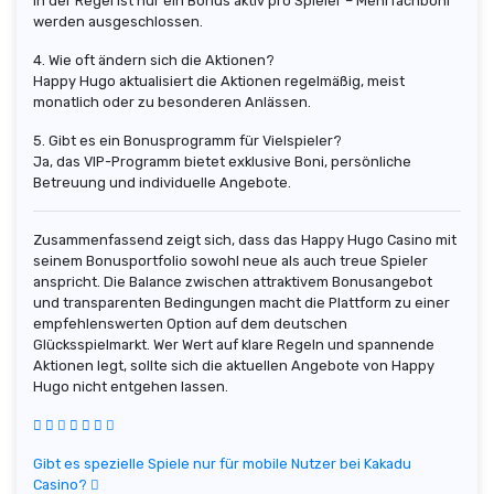
In der Regel ist nur ein Bonus aktiv pro Spieler – Mehrfachboni
werden ausgeschlossen.
4. Wie oft ändern sich die Aktionen?
Happy Hugo aktualisiert die Aktionen regelmäßig, meist
monatlich oder zu besonderen Anlässen.
5. Gibt es ein Bonusprogramm für Vielspieler?
Ja, das VIP-Programm bietet exklusive Boni, persönliche
Betreuung und individuelle Angebote.
Zusammenfassend zeigt sich, dass das Happy Hugo Casino mit
seinem Bonusportfolio sowohl neue als auch treue Spieler
anspricht. Die Balance zwischen attraktivem Bonusangebot
und transparenten Bedingungen macht die Plattform zu einer
empfehlenswerten Option auf dem deutschen
Glücksspielmarkt. Wer Wert auf klare Regeln und spannende
Aktionen legt, sollte sich die aktuellen Angebote von Happy
Hugo nicht entgehen lassen.
Post
Gibt es spezielle Spiele nur für mobile Nutzer bei Kakadu
Casino?