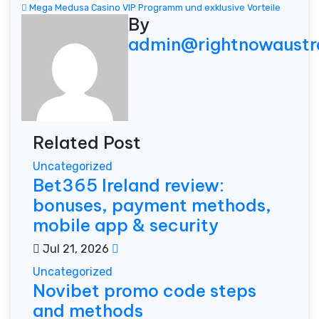
navigation
Mega Medusa Casino VIP Programm und exklusive Vorteile
By
admin@rightnowaustra
Related Post
Uncategorized
Bet365 Ireland review:
bonuses, payment methods,
mobile app & security
Jul 21, 2026
Uncategorized
Novibet promo code steps
and methods