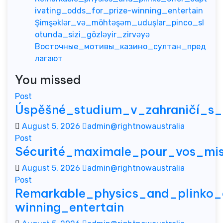
ivating_odds_for_prize-winning_entertain
Şimşəklər_və_möhtəşəm_uduşlar_pinco_sl
otunda_sizi_gözləyir_zirvəyə
Восточные_мотивы_казино_султан_пред
лагают
You missed
Post
Úspěšné_studium_v_zahraničí_s_
August 5, 2026
admin@rightnowaustralia
Post
Sécurité_maximale_pour_vos_mis
August 5, 2026
admin@rightnowaustralia
Post
Remarkable_physics_and_plinko_o
winning_entertain