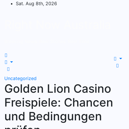
Skip
Sat. Aug 8th, 2026
to
content
Right Now Australia
Breaking News. Real Stories. Real Time.
Uncategorized
Golden Lion Casino
Freispiele: Chancen
und Bedingungen