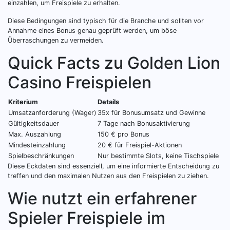
einzahlen, um Freispiele zu erhalten.
Diese Bedingungen sind typisch für die Branche und sollten vor
Annahme eines Bonus genau geprüft werden, um böse
Überraschungen zu vermeiden.
Quick Facts zu Golden Lion
Casino Freispielen
Kriterium
Details
Umsatzanforderung (Wager)
35x für Bonusumsatz und Gewinne
Gültigkeitsdauer
7 Tage nach Bonusaktivierung
Max. Auszahlung
150 € pro Bonus
Mindesteinzahlung
20 € für Freispiel-Aktionen
Spielbeschränkungen
Nur bestimmte Slots, keine Tischspiele
Diese Eckdaten sind essenziell, um eine informierte Entscheidung zu
treffen und den maximalen Nutzen aus den Freispielen zu ziehen.
Wie nutzt ein erfahrener
Spieler Freispiele im