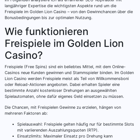
langjähriger Expertise die wichtigsten Aspekte rund um die
Freispiele im Golden Lion Casino – von den Gewinnchancen über die
Bonusbedingungen bis zur optimalen Nutzung.
Wie funktionieren
Freispiele im Golden Lion
Casino?
Freispiele (Free Spins) sind ein beliebtes Mittel, mit dem Online-
Casinos neue Kunden gewinnen und Stammspieler binden. Im Golden
Lion Casino werden Freispiele meist als Teil von Willkommensboni
oder Reload-Aktionen angeboten. Dabei erhalten Spieler eine
bestimmte Anzahl kostenloser Drehungen an ausgewählten
Spielautomaten, ohne dafür eigenes Geld einsetzen zu müssen.
Die Chancen, mit Freispielen Gewinne zu erzielen, hängen von
mehreren Faktoren ab:
Spielauswahl: Freispiele gelten häufig nur für bestimmte Slots
mit variierenden Auszahlungsquoten (RTP).
Einsatzlimits: Maximaler Einsatz pro Drehung kann