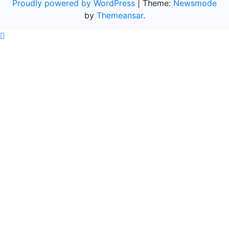
Proudly powered by WordPress
|
Theme:
Newsmode
by
Themeansar
.