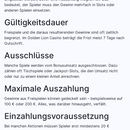
bedeutet, der Spieler muss den Gewinn mehrfach in Slots oder
anderen Spielen einsetzen.
Gültigkeitsdauer
Freispiele und die daraus resultierenden Gewinne sind oft zeitlich
begrenzt. Im Golden Lion Casino beträgt die Frist meist 7 Tage nach
Gutschrift.
Ausschlüsse
Manche Spiele werden vom Bonusumsatz ausgeschlossen. Dazu
zählen oft Tischspiele oder Jackpot-Slots, die den Umsatz nicht
oder nur zu einem kleinen Anteil anrechnen.
Maximale Auszahlung
Gewinne aus Freispielen können gedeckelt sein – beispielsweise auf
100 € oder 200 €. Alles, was darüber hinausgeht, verfällt.
Einzahlungsvoraussetzung
Bei manchen Aktionen müssen Spieler erst mindestens 20 €