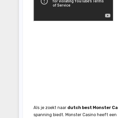
Als je zoekt naar
dutch best Monster Ca
spanning biedt. Monster Casino heeft een 