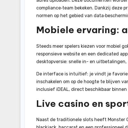
adres uploaden. Deze documenten worden v
compliance‑team bekeken. Dankzij deze pr
normen op het gebied van data‑beschermin
Mobiele ervaring: 
Steeds meer spelers kiezen voor mobiel g
responsieve website en een dedicated app 
desktopversie: snelle in- en uitbetalingen
De interface is intuïtief: je vindt je favo
inschakelen om op de hoogte te blijven v
inclusief iDEAL, direct beschikbaar binnen
Live casino en sp
Naast de traditionele slots heeft Monster 
blackjack, baccarat en een professioneel d