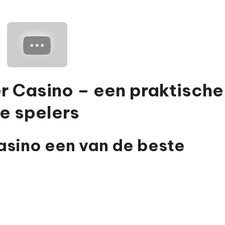
r Casino – een praktische
e spelers
sino een van de beste