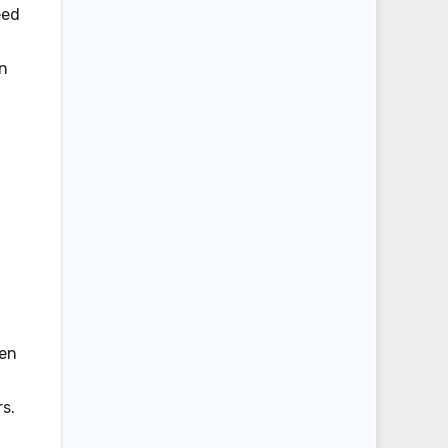
eed
jn
oen
rs.