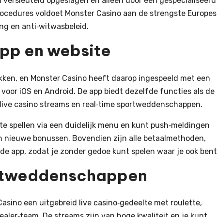
ersleuteld opgeslagen en alleen door een gespecialiseerd
ocedures voldoet Monster Casino aan de strengste Europes
g en anti‑witwasbeleid.
app en website
okken, en Monster Casino heeft daarop ingespeeld met een
voor iOS en Android. De app biedt dezelfde functies als de
, live casino streams en real‑time sportweddenschappen.
riete spellen via een duidelijk menu en kunt push‑meldingen
an nieuwe bonussen. Bovendien zijn alle betaalmethoden,
 de app, zodat je zonder gedoe kunt spelen waar je ook bent
ortweddenschappen
Casino een uitgebreid live casino‑gedeelte met roulette,
ealer‑team. De streams zijn van hoge kwaliteit en je kunt