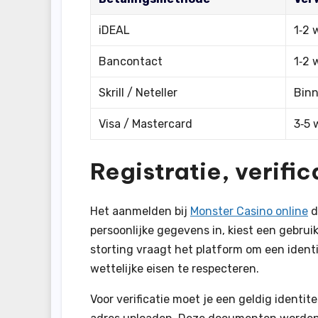
iDEAL
1‑2
Bancontact
1‑2
Skrill / Neteller
Binn
Visa / Mastercard
3‑5
Registratie, verific
Het aanmelden bij
Monster Casino online
d
persoonlijke gegevens in, kiest een gebr
storting vraagt het platform om een identi
wettelijke eisen te respecteren.
Voor verificatie moet je een geldig identi