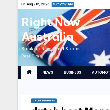
Skip
Fri. Aug 7th, 2026
10:19:18 AM
to
Right Now
content
Australia
Breaking News. Real Stories.
Real Time.
NEWS
BUSINESS
AUTOMOT
UNCATEGORIZED