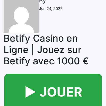
By
Jun 24, 2026
Betify Casino en
Ligne | Jouez sur
Betify avec 1000 €
▶️ JOUER