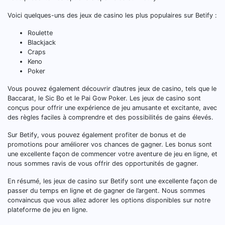
Voici quelques-uns des jeux de casino les plus populaires sur Betify :
Roulette
Blackjack
Craps
Keno
Poker
Vous pouvez également découvrir d’autres jeux de casino, tels que le
Baccarat, le Sic Bo et le Pai Gow Poker. Les jeux de casino sont
conçus pour offrir une expérience de jeu amusante et excitante, avec
des règles faciles à comprendre et des possibilités de gains élevés.
Sur Betify, vous pouvez également profiter de bonus et de
promotions pour améliorer vos chances de gagner. Les bonus sont
une excellente façon de commencer votre aventure de jeu en ligne, et
nous sommes ravis de vous offrir des opportunités de gagner.
En résumé, les jeux de casino sur Betify sont une excellente façon de
passer du temps en ligne et de gagner de l’argent. Nous sommes
convaincus que vous allez adorer les options disponibles sur notre
plateforme de jeu en ligne.