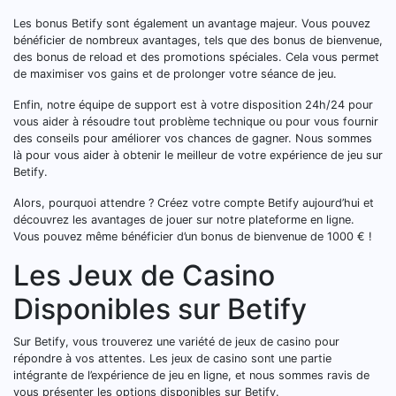
Les bonus Betify sont également un avantage majeur. Vous pouvez
bénéficier de nombreux avantages, tels que des bonus de bienvenue,
des bonus de reload et des promotions spéciales. Cela vous permet
de maximiser vos gains et de prolonger votre séance de jeu.
Enfin, notre équipe de support est à votre disposition 24h/24 pour
vous aider à résoudre tout problème technique ou pour vous fournir
des conseils pour améliorer vos chances de gagner. Nous sommes
là pour vous aider à obtenir le meilleur de votre expérience de jeu sur
Betify.
Alors, pourquoi attendre ? Créez votre compte Betify aujourd’hui et
découvrez les avantages de jouer sur notre plateforme en ligne.
Vous pouvez même bénéficier d’un bonus de bienvenue de 1000 € !
Les Jeux de Casino
Disponibles sur Betify
Sur Betify, vous trouverez une variété de jeux de casino pour
répondre à vos attentes. Les jeux de casino sont une partie
intégrante de l’expérience de jeu en ligne, et nous sommes ravis de
vous présenter les options disponibles sur Betify.