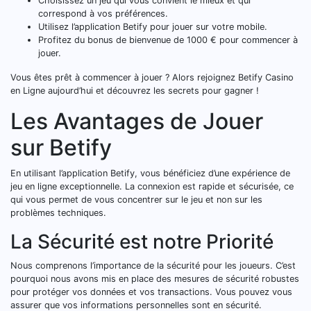
Choisissez un jeu qui vous convient le mieux et qui
correspond à vos préférences.
Utilisez l’application Betify pour jouer sur votre mobile.
Profitez du bonus de bienvenue de 1000 € pour commencer à
jouer.
Vous êtes prêt à commencer à jouer ? Alors rejoignez Betify Casino
en Ligne aujourd’hui et découvrez les secrets pour gagner !
Les Avantages de Jouer
sur Betify
En utilisant l’application Betify, vous bénéficiez d’une expérience de
jeu en ligne exceptionnelle. La connexion est rapide et sécurisée, ce
qui vous permet de vous concentrer sur le jeu et non sur les
problèmes techniques.
La Sécurité est notre Priorité
Nous comprenons l’importance de la sécurité pour les joueurs. C’est
pourquoi nous avons mis en place des mesures de sécurité robustes
pour protéger vos données et vos transactions. Vous pouvez vous
assurer que vos informations personnelles sont en sécurité.