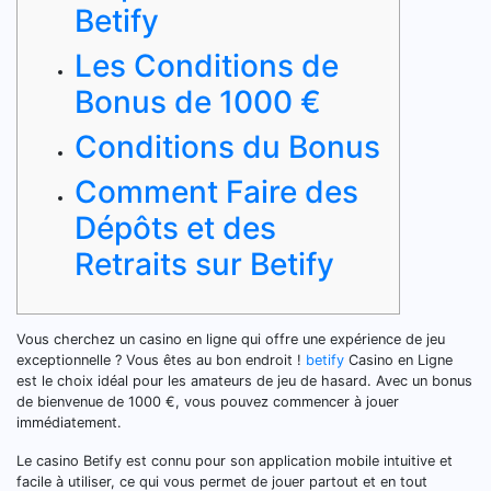
Betify
Les Conditions de
Bonus de 1000 €
Conditions du Bonus
Comment Faire des
Dépôts et des
Retraits sur Betify
Vous cherchez un casino en ligne qui offre une expérience de jeu
exceptionnelle ? Vous êtes au bon endroit !
betify
Casino en Ligne
est le choix idéal pour les amateurs de jeu de hasard. Avec un bonus
de bienvenue de 1000 €, vous pouvez commencer à jouer
immédiatement.
Le casino Betify est connu pour son application mobile intuitive et
facile à utiliser, ce qui vous permet de jouer partout et en tout