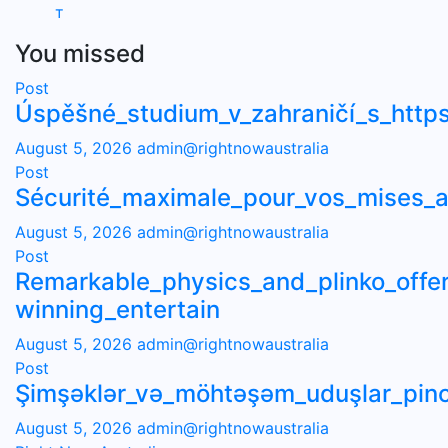
т
You missed
Post
Úspěšné_studium_v_zahraničí_s_http
August 5, 2026
admin@rightnowaustralia
Post
Sécurité_maximale_pour_vos_mises_a
August 5, 2026
admin@rightnowaustralia
Post
Remarkable_physics_and_plinko_offer
winning_entertain
August 5, 2026
admin@rightnowaustralia
Post
Şimşəklər_və_möhtəşəm_uduşlar_pinco
August 5, 2026
admin@rightnowaustralia