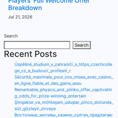
Players’ Full Welcome Offer
Breakdown
Jul 21, 2026
Search
Search
Recent Posts
Úspěšné_studium_v_zahraničí_s_https_czechcolle
ge_cz_a_budoucí_profesní_r
Sécurité_maximale_pour_vos_mises_avec_casino_
en_ligne_fiable_et_des_gains_assu
Remarkable_physics_and_plinko_offer_captivatin
g_odds_for_prize-winning_entertain
Şimşəklər_və_möhtəşəm_uduşlar_pinco_slotunda_
sizi_gözləyir_zirvəyə
Восточные_мотивы_казино_султан_предлагаю