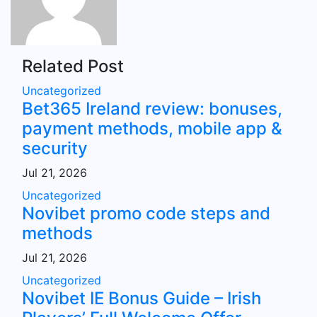
Related Post
Uncategorized
Bet365 Ireland review: bonuses,
payment methods, mobile app &
security
Jul 21, 2026
Uncategorized
Novibet promo code steps and
methods
Jul 21, 2026
Uncategorized
Novibet IE Bonus Guide – Irish