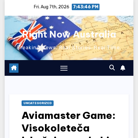
Skip
Fri. Aug 7th, 2026
7:43:47 PM
to
content
Right Now Australia
Breaking News. Real Stories. Real Time.
UNCATEGORIZED
Aviamaster Game:
Visokoleteča