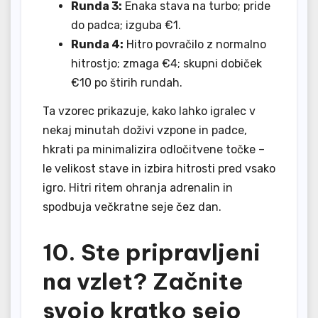
Runda 3:
Enaka stava na turbo; pride
do padca; izguba €1.
Runda 4:
Hitro povračilo z normalno
hitrostjo; zmaga €4; skupni dobiček
€10 po štirih rundah.
Ta vzorec prikazuje, kako lahko igralec v
nekaj minutah doživi vzpone in padce,
hkrati pa minimalizira odločitvene točke –
le velikost stave in izbira hitrosti pred vsako
igro. Hitri ritem ohranja adrenalin in
spodbuja večkratne seje čez dan.
10. Ste pripravljeni
na vzlet? Začnite
svojo kratko sejo