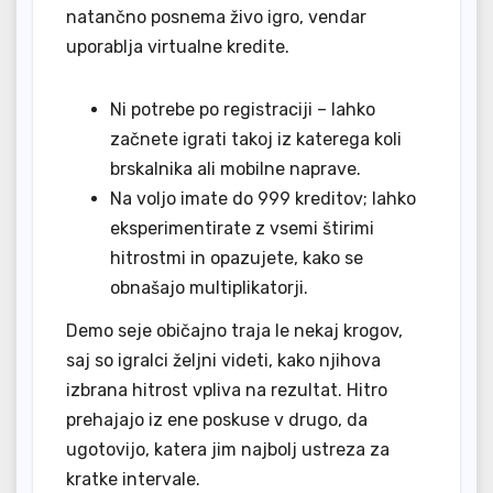
natančno posnema živo igro, vendar
uporablja virtualne kredite.
Ni potrebe po registraciji – lahko
začnete igrati takoj iz katerega koli
brskalnika ali mobilne naprave.
Na voljo imate do 999 kreditov; lahko
eksperimentirate z vsemi štirimi
hitrostmi in opazujete, kako se
obnašajo multiplikatorji.
Demo seje običajno traja le nekaj krogov,
saj so igralci željni videti, kako njihova
izbrana hitrost vpliva na rezultat. Hitro
prehajajo iz ene poskuse v drugo, da
ugotovijo, katera jim najbolj ustreza za
kratke intervale.