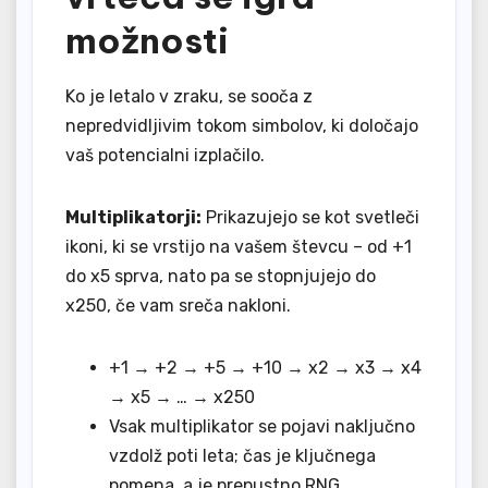
možnosti
Ko je letalo v zraku, se sooča z
nepredvidljivim tokom simbolov, ki določajo
vaš potencialni izplačilo.
Multiplikatorji:
Prikazujejo se kot svetleči
ikoni, ki se vrstijo na vašem števcu – od +1
do x5 sprva, nato pa se stopnjujejo do
x250, če vam sreča nakloni.
+1 → +2 → +5 → +10 → x2 → x3 → x4
→ x5 → … → x250
Vsak multiplikator se pojavi naključno
vzdolž poti leta; čas je ključnega
pomena, a je prepustno RNG.