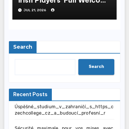
Offer Breakdown
JUL 21, 2026
Search
Search
Recent Posts
Úspěšné_studium_v_zahraničí_s_https_c
zechcollege_cz_a_budoucí_profesní_r
Sécurité_maximale_pour_vos_mises_avec