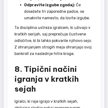
Odpravite izgube zgodaj:
Če
dosežete tri zaporedne padce, se
umaknite namesto, da lovite izgube.
Ta disciplina ustreza igralcem, ki uživajo v
kratkih serijah, saj preprečuje čustvene
odločitve, ki bi lahko pokvarile njihovo sejo.
Z ohranjanjem strogih meja ohranjajo svoj
bankroll za naslednje hitre kroge.
8. Tipični načini
igranja v kratkih
sejah
Igralci, ki raje igrajo v kratkih sejah,
običajno sledijo nekaj prepoznavnim