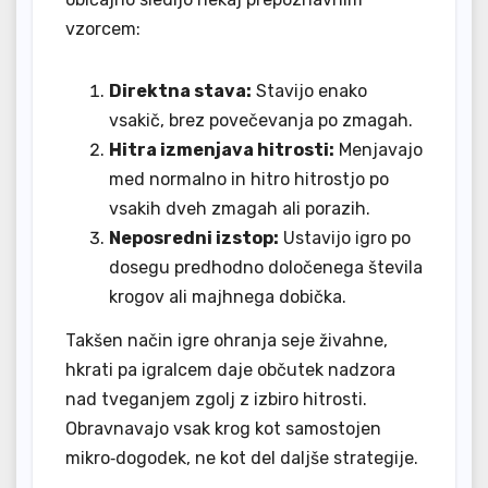
vzorcem:
Direktna stava:
Stavijo enako
vsakič, brez povečevanja po zmagah.
Hitra izmenjava hitrosti:
Menjavajo
med normalno in hitro hitrostjo po
vsakih dveh zmagah ali porazih.
Neposredni izstop:
Ustavijo igro po
dosegu predhodno določenega števila
krogov ali majhnega dobička.
Takšen način igre ohranja seje živahne,
hkrati pa igralcem daje občutek nadzora
nad tveganjem zgolj z izbiro hitrosti.
Obravnavajo vsak krog kot samostojen
mikro‑dogodek, ne kot del daljše strategije.