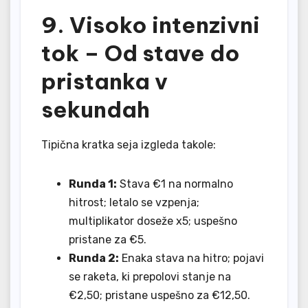
9. Visoko intenzivni
tok – Od stave do
pristanka v
sekundah
Tipična kratka seja izgleda takole:
Runda 1:
Stava €1 na normalno
hitrost; letalo se vzpenja;
multiplikator doseže x5; uspešno
pristane za €5.
Runda 2:
Enaka stava na hitro; pojavi
se raketa, ki prepolovi stanje na
€2,50; pristane uspešno za €12,50.