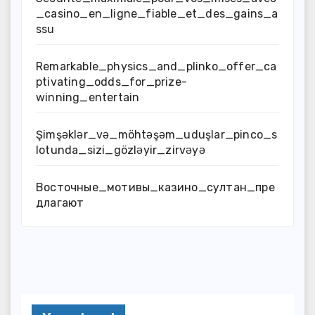
_casino_en_ligne_fiable_et_des_gains_a
ssu
Remarkable_physics_and_plinko_offer_ca
ptivating_odds_for_prize-
winning_entertain
Şimşəklər_və_möhtəşəm_uduşlar_pinco_s
lotunda_sizi_gözləyir_zirvəyə
Восточные_мотивы_казино_султан_пре
длагают