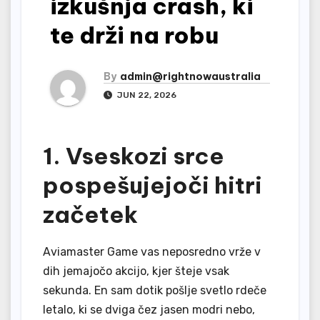
izkušnja crash, ki
te drži na robu
By
admin@rightnowaustralia
JUN 22, 2026
1. Vseskozi srce
pospešujejoči hitri
začetek
Aviamaster Game vas neposredno vrže v
dih jemajočo akcijo, kjer šteje vsak
sekunda. En sam dotik pošlje svetlo rdeče
letalo, ki se dviga čez jasen modri nebo,