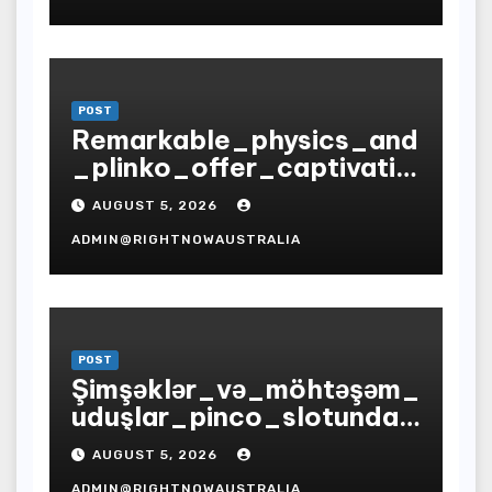
POST
Remarkable_physics_and
_plinko_offer_captivatin
g_odds_for_prize-
AUGUST 5, 2026
winning_entertain
ADMIN@RIGHTNOWAUSTRALIA
POST
Şimşəklər_və_möhtəşəm_
uduşlar_pinco_slotunda_
sizi_gözləyir_zirvəyə
AUGUST 5, 2026
ADMIN@RIGHTNOWAUSTRALIA