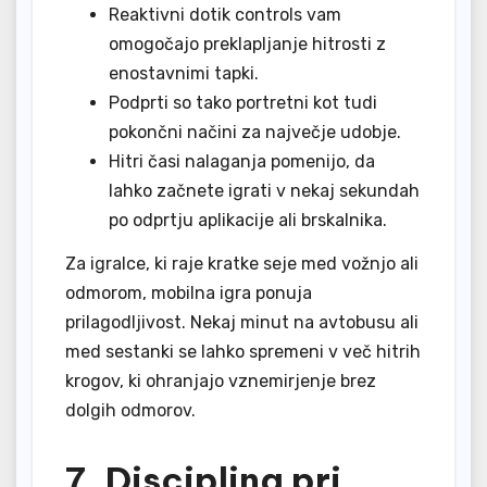
Reaktivni dotik controls vam
omogočajo preklapljanje hitrosti z
enostavnimi tapki.
Podprti so tako portretni kot tudi
pokončni načini za največje udobje.
Hitri časi nalaganja pomenijo, da
lahko začnete igrati v nekaj sekundah
po odprtju aplikacije ali brskalnika.
Za igralce, ki raje kratke seje med vožnjo ali
odmorom, mobilna igra ponuja
prilagodljivost. Nekaj minut na avtobusu ali
med sestanki se lahko spremeni v več hitrih
krogov, ki ohranjajo vznemirjenje brez
dolgih odmorov.
7. Disciplina pri