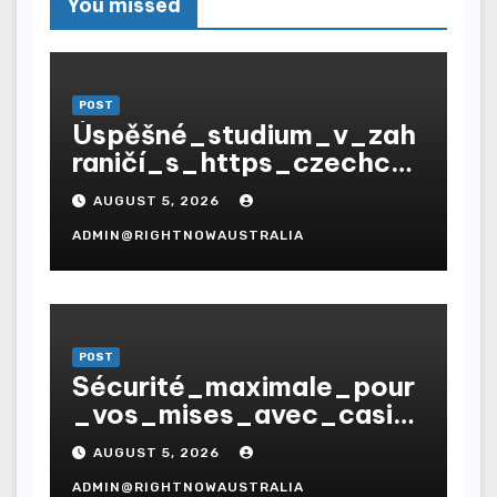
You missed
POST
Úspěšné_studium_v_zah
raničí_s_https_czechcoll
ege_cz_a_budoucí_prof
AUGUST 5, 2026
esní_r
ADMIN@RIGHTNOWAUSTRALIA
POST
Sécurité_maximale_pour
_vos_mises_avec_casin
o_en_ligne_fiable_et_d
AUGUST 5, 2026
es_gains_assu
ADMIN@RIGHTNOWAUSTRALIA