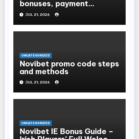
bonuses, payment
methods, mobile app &
JUL 21, 2026
security
UNCATEGORIZED
Novibet promo code steps
and methods
JUL 21, 2026
UNCATEGORIZED
Novibet IE Bonus Guide –
Irish Players’ Full Welcome