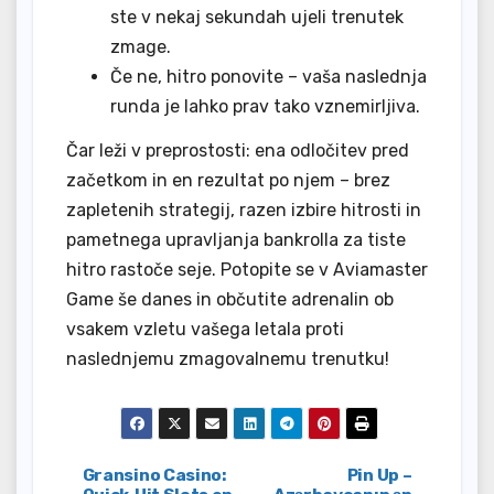
ste v nekaj sekundah ujeli trenutek
zmage.
Če ne, hitro ponovite – vaša naslednja
runda je lahko prav tako vznemirljiva.
Čar leži v preprostosti: ena odločitev pred
začetkom in en rezultat po njem – brez
zapletenih strategij, razen izbire hitrosti in
pametnega upravljanja bankrolla za tiste
hitro rastoče seje. Potopite se v Aviamaster
Game še danes in občutite adrenalin ob
vsakem vzletu vašega letala proti
naslednjemu zmagovalnemu trenutku!
Post
Gransino Casino:
Pin Up –