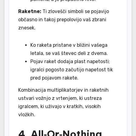
Raketne:
Ti zlovešči simboli se pojavijo
občasno in takoj prepolovijo vaš zbrani
znesek.
Ko raketa pristane v bližini vašega
letala, se vaš števec deli z dvema.
Pojav raket dodaja plast napetosti;
igralci pogosto začutijo napetost tik
pred pojavom rakete.
Kombinacija multiplikatorjev in raketnih
ustvari vožnjo z vrtenjem, ki ustreza
igralcem, ki uživajo v kratkih, visokih
vložkih.
4. All‑Or‑Nothing