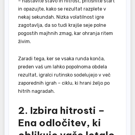
– nastavite stavo in hitrost, pritisnite start
in opazujte, kako se rezultat razplete v
nekaj sekundah. Nizka volatilnost igre
zagotavlja, da so tudi krajše seje polne
pogostih majhnih zmag, kar ohranja ritem
živim.
Zaradi tega, ker se vsaka runda konča,
preden vaš um lahko popolnoma obdela
rezultat, igralci rutinsko sodelujejo v več
zaporednih igrah – ciklu, ki hrani željo po
hitrih nagradah.
2. Izbira hitrosti –
Ena odločitev, ki
oblikuje vaše letalo