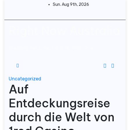
Skip
Sun. Aug 9th, 2026
to
content
Right Now Australia
Breaking News. Real Stories. Real Time.
Uncategorized
Auf
Entdeckungsreise
durch die Welt von