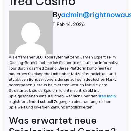
1red Casino
By
admin@rightnowaus
Feb 14, 2026
Als erfahrener SEO-Kopiraÿter mit zehn Jahren Expertise im
iGaming-Bereich nehme ich Sie heute mit auf eine informative
Tour durch das 1red Casino. Diese Plattform kombiniert ein
modernes Spielangebot mit hoher Nutzerfreundlichkeit und
attraktiven Bonusaktionen, die sie auf dem deutschen Markt
hervorheben. Bereits beim ersten Besuch fällt die klare
Struktur auf, die es Spielern leicht macht, direkt ins
Spielgeschehen einzutauchen. Wer sich über den
1red login
registriert, findet schnell Zugang zu einer umfangreichen
Spielwelt und diversen Zahlungsmöglichkeiten.
Was erwartet neue