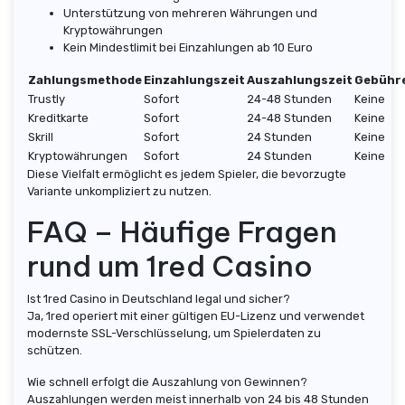
Unterstützung von mehreren Währungen und
Kryptowährungen
Kein Mindestlimit bei Einzahlungen ab 10 Euro
Zahlungsmethode
Einzahlungszeit
Auszahlungszeit
Gebühr
Trustly
Sofort
24-48 Stunden
Keine
Kreditkarte
Sofort
24-48 Stunden
Keine
Skrill
Sofort
24 Stunden
Keine
Kryptowährungen
Sofort
24 Stunden
Keine
Diese Vielfalt ermöglicht es jedem Spieler, die bevorzugte
Variante unkompliziert zu nutzen.
FAQ – Häufige Fragen
rund um 1red Casino
Ist 1red Casino in Deutschland legal und sicher?
Ja, 1red operiert mit einer gültigen EU-Lizenz und verwendet
modernste SSL-Verschlüsselung, um Spielerdaten zu
schützen.
Wie schnell erfolgt die Auszahlung von Gewinnen?
Auszahlungen werden meist innerhalb von 24 bis 48 Stunden