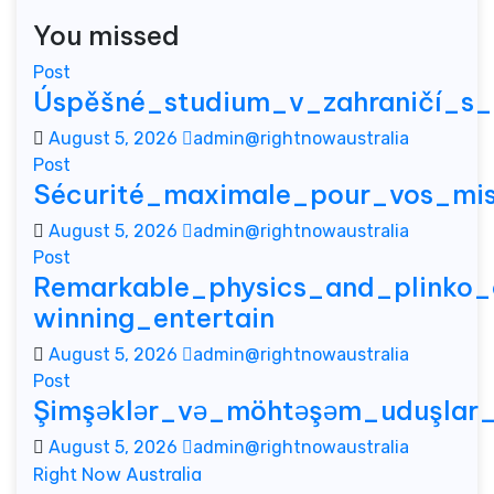
You missed
Post
Úspěšné_studium_v_zahraničí_s_
August 5, 2026
admin@rightnowaustralia
Post
Sécurité_maximale_pour_vos_mis
August 5, 2026
admin@rightnowaustralia
Post
Remarkable_physics_and_plinko_o
winning_entertain
August 5, 2026
admin@rightnowaustralia
Post
Şimşəklər_və_möhtəşəm_uduşlar_p
August 5, 2026
admin@rightnowaustralia
Right Now Australia