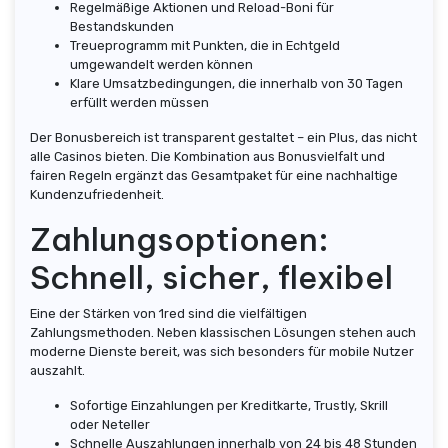
Regelmäßige Aktionen und Reload-Boni für
Bestandskunden
Treueprogramm mit Punkten, die in Echtgeld
umgewandelt werden können
Klare Umsatzbedingungen, die innerhalb von 30 Tagen
erfüllt werden müssen
Der Bonusbereich ist transparent gestaltet – ein Plus, das nicht
alle Casinos bieten. Die Kombination aus Bonusvielfalt und
fairen Regeln ergänzt das Gesamtpaket für eine nachhaltige
Kundenzufriedenheit.
Zahlungsoptionen:
Schnell, sicher, flexibel
Eine der Stärken von 1red sind die vielfältigen
Zahlungsmethoden. Neben klassischen Lösungen stehen auch
moderne Dienste bereit, was sich besonders für mobile Nutzer
auszahlt.
Sofortige Einzahlungen per Kreditkarte, Trustly, Skrill
oder Neteller
Schnelle Auszahlungen innerhalb von 24 bis 48 Stunden