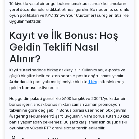
Türkiye’de yasal bir engel bulunmamaktadır, ancak kullanıcıların
yerel düzenlemelere dikkat etmesi gerekir. Bu nedenle, sorumlu
oyun politikaları ve KYC (Know Your Customer) süreçleri titizlikle
uygulanmaktadır.
Kayıt ve İlk Bonus: Hoş
Geldin Teklifi Nasıl
Alınır?
Kayıt süreci sadece birkaç dakikayı alır. Kullanıcı adı, e‑posta ve
güçlü bir şifre belirledikten sonra e‑posta doğrulaması yapılır.
Ardından, ilk para yatırma işlemiyle birlikte
1 king
sitesinin hoş
geldin bonusu aktive edilir.
Hoş geldin paketi genellikle %100 karşılık ve 200 TL’ye kadar bir
bonus içerir, ancak bonus miktarı zaman zaman promosyon
takvimine göre değişebilir. Bonus parası üzerinden 30x çevrim
(wagering requirement) şartı uygulanır; yani bonus tutarı 30 kez
bahis yapılmadan çekilemez. Bu şartı karşılamak için düşük riskli
oyunlar ve yüksek RTP oranlı slotlar tercih edilebilir.