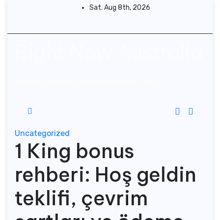
Skip
Sat. Aug 8th, 2026
to
content
Right Now Australia
Breaking News. Real Stories. Real Time.
Uncategorized
1 King bonus
rehberi: Hoş geldin
teklifi, çevrim