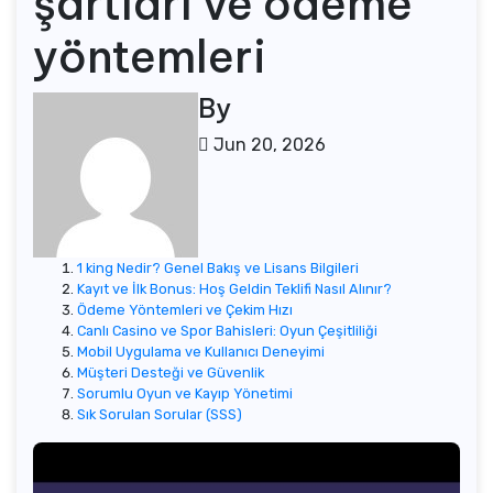
şartları ve ödeme
yöntemleri
By
Jun 20, 2026
1 king Nedir? Genel Bakış ve Lisans Bilgileri
Kayıt ve İlk Bonus: Hoş Geldin Teklifi Nasıl Alınır?
Ödeme Yöntemleri ve Çekim Hızı
Canlı Casino ve Spor Bahisleri: Oyun Çeşitliliği
Mobil Uygulama ve Kullanıcı Deneyimi
Müşteri Desteği ve Güvenlik
Sorumlu Oyun ve Kayıp Yönetimi
Sık Sorulan Sorular (SSS)