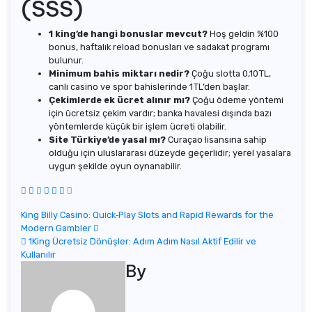
(SSS)
1 king’de hangi bonuslar mevcut?
Hoş geldin %100
bonus, haftalık reload bonusları ve sadakat programı
bulunur.
Minimum bahis miktarı nedir?
Çoğu slotta 0,10 TL,
canlı casino ve spor bahislerinde 1 TL’den başlar.
Çekimlerde ek ücret alınır mı?
Çoğu ödeme yöntemi
için ücretsiz çekim vardır; banka havalesi dışında bazı
yöntemlerde küçük bir işlem ücreti olabilir.
Site Türkiye’de yasal mı?
Curaçao lisansına sahip
olduğu için uluslararası düzeyde geçerlidir; yerel yasalara
uygun şekilde oyun oynanabilir.
Post
King Billy Casino: Quick‑Play Slots and Rapid Rewards for the
Modern Gambler
navigation
1King Ücretsiz Dönüşler: Adım Adım Nasıl Aktif Edilir ve
Kullanılır
By