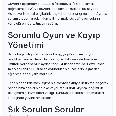
Güvenlik açısından site, SSL şifreleme, iki faktörlü kimlik
doğrulama (2FA) ve düzenli denetimler kullanır. Bu sayede
kişisel ve finansal bilgileriniz dış tehditlere karşı korunur. Ayrıca,
sorumlu oyun araçları (kayıp limiti, mola süresi) oyuncuların
kontrolü elinde tutmasını sağlar.
Sorumlu Oyun ve Kayıp
Yönetimi
Bahis bağımlılığı riskine karşı 1 king, çeşitli sorumlu oyun
özellikleri sunar. Hesapta günlük, haftalık ve aylık harcama
limitleri belirlenebilir; ayrıca “soğukluk dönemi” (self‑exclusion)
talep edilebilir. Bu araçlar, oyuncuların bütçelerini aşmadan
eğlenmelerine yardımcı olur.
Eğer bir sorunla karşılaşırsanız, destek ekibiyle iletişime geçerek
hesabınıza geçici bir bloke koydurabilirsiniz. Ayrıca, bağımlılık
danışmanlığı hizmetleri ve ilgili kuruluşların iletişim numaraları
site içinde yayınlanmaktadır.
Sık Sorulan Sorular