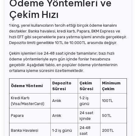
Ödeme Yöntemleri ve
Çekim Hızı
1 king, yerel kullanıcıların tercih ettiği birçok ödeme kanalını
destekler. Banka havalesi, kredi kartı, Papara, BKM Express ve
hızlı EFT gibi seçeneklerle para yatırma işlemi anında gerçekleşir.
Depozito limiti genellikle 10 TL ile 10.000 TL arasında değişir.
Çekim işlemleri ise 24‑48 saat içinde tamamlanır; bazı hızlı
ödeme yöntemleriyle aynı gün içinde fonlar hesabınıza
geçebilir. Aşağıdaki tablo, en popüler ödeme yöntemlerinin
ortalama işleme süresini özetlemektedir.
Depozito
Çekim
Minimum
Ödeme Yöntemi
Süresi
Süresi
Çekim
Kredi Kartı
1‑2 iş
Anlık
100 TL
(Visa/MasterCard)
günü
24 saat
Papara
Anlık
50 TL
içinde
24‑48
Banka Havalesi
1‑2 iş günü
200 TL
saat